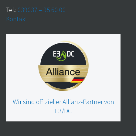
Tel.:
039037 – 95 60 00
Kontakt
Wir sind offizieller Allianz-Partner von
E3/DC