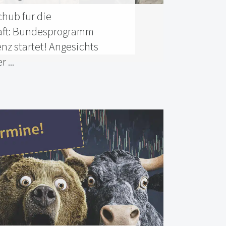
chub für die
aft: Bundesprogramm
enz startet! Angesichts
 ...