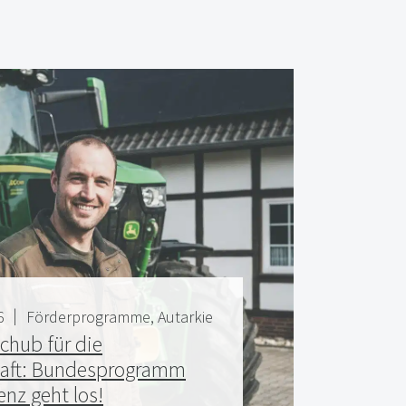
26
Förderprogramme
Autarkie
schub für die
haft: Bundesprogramm
enz geht los!