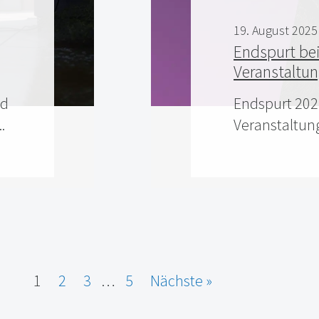
19. August 202
Endspurt bei
Veranstaltu
ld
Endspurt 2025
.
Veranstaltung
1
2
3
…
5
Nächste »