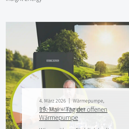
4. März 2026
Wärmepumpe
19. Mai – Tag der offenen
Info-Veranstaltungen
Wärmepumpe