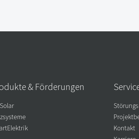
odukte & Förderungen
Servic
Solar
Störungs
izsysteme
Projektb
rtElektrik
Kontakt