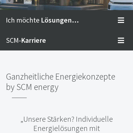
Ich möchte
Lösungen...
SCM-
Karriere
PV-System · Wärmepumpe und
E-Mobilität intelligent vernetzt:
Willkommen in der neuen Energiewelt
Ganzheitliche Energiekonzepte
by SCM energy
„Unsere Stärken? Individuelle
Energielösungen mit